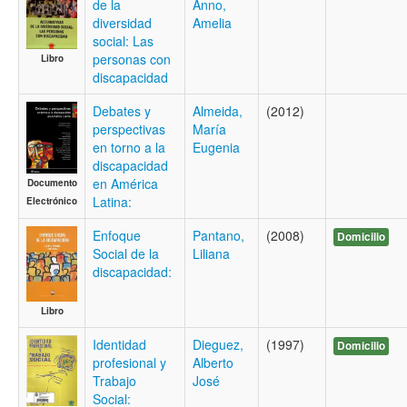
de la
Anno,
diversidad
Amelia
social: Las
personas con
Libro
discapacidad
Debates y
Almeida,
(2012)
perspectivas
María
en torno a la
Eugenia
discapacidad
en América
Documento
Latina:
Electrónico
Enfoque
Pantano,
(2008)
Domicilio
Social de la
Liliana
discapacidad:
Libro
Identidad
Dieguez,
(1997)
Domicilio
profesional y
Alberto
Trabajo
José
Social: