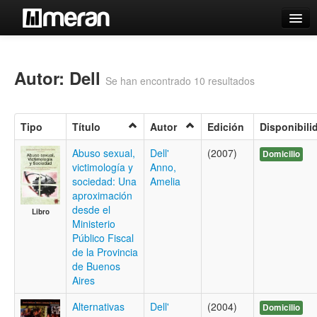
Catálogo
Búsqueda Avanzada
Autor: Dell
Se han encontrado 10 resultados
Estantes Virtuales
Tipo
Título
Autor
Edición
Disponibili
Abuso sexual,
Dell'
(2007)
Domicilio
victimología y
Anno,
Contacto
sociedad: Una
Amelia
aproximación
Iniciar sesión
desde el
Libro
Ministerio
Público Fiscal
de la Provincia
de Buenos
Aires
Alternativas
Dell'
(2004)
Domicilio