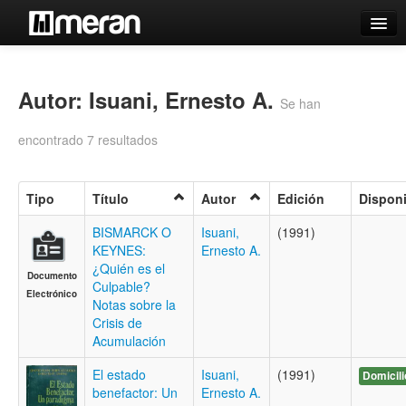
Catálogo
Búsqueda Avanzada
Autor: Isuani, Ernesto A.
Se han
Estantes Virtuales
encontrado 7 resultados
Tipo
Título
Autor
Edición
Disponi
Contacto
BISMARCK O
Isuani,
(1991)
KEYNES:
Ernesto A.
Iniciar sesión
¿Quién es el
Documento
Culpable?
Electrónico
Notas sobre la
Crisis de
Acumulación
El estado
Isuani,
(1991)
Domicili
benefactor: Un
Ernesto A.