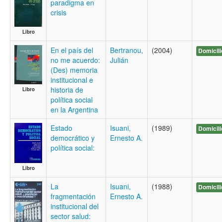
paradigma en
crisis
Libro
En el país del
Bertranou,
(2004)
Domicili
no me acuerdo:
Julián
(Des) memoria
institucional e
historia de
Libro
política social
en la Argentina
Estado
Isuani,
(1989)
Domicili
democrático y
Ernesto A.
política social:
Libro
La
Isuani,
(1988)
Domicili
fragmentación
Ernesto A.
institucional del
sector salud: