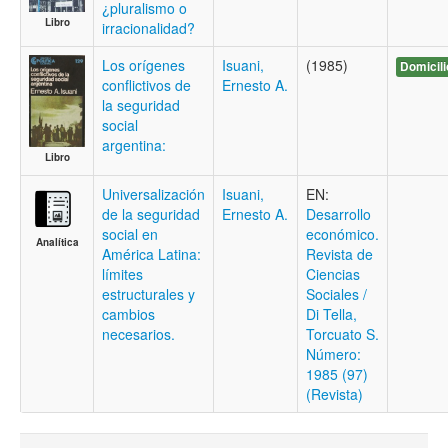
¿pluralismo o
Libro
irracionalidad?
Los orígenes
Isuani,
(1985)
Domicili
conflictivos de
Ernesto A.
la seguridad
social
argentina:
Libro
Universalización
Isuani,
EN:
de la seguridad
Ernesto A.
Desarrollo
social en
económico.
Analítica
América Latina:
Revista de
límites
Ciencias
estructurales y
Sociales /
cambios
Di Tella,
necesarios.
Torcuato S.
Número:
1985 (97)
(Revista)