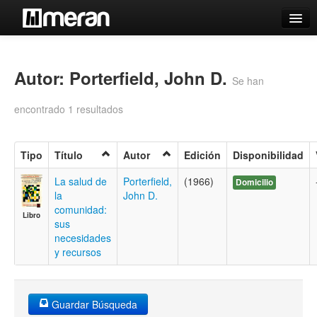
Catálogo
Búsqueda Avanzada
Autor: Porterfield, John D.
Se han
Estantes Virtuales
encontrado 1 resultados
Tipo
Título
Autor
Edición
Disponibilidad
Contacto
La salud de
Porterfield,
(1966)
Domicilio
la
John D.
Iniciar sesión
comunidad:
Libro
sus
necesidades
y recursos
Guardar Búsqueda