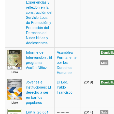
Experiencias y
reflexión en la
construcción del
Servicio Local
de Promoción y
Protección del
Derechos del
Niños Niñas y
Adolescentes
Informe de
Asamblea
Domicili
Intervención : El
Permanente
programa
por los
Sala
Acción Niñez
Derechos
Humanos
Libro
Jóvenes e
Di Leo,
(2019)
Domicili
instituciones: El
Pablo
derecho a ser
Francisco
en barrios
populares
Libro
Ley n° 26.061.
----------
(2014)
Sala