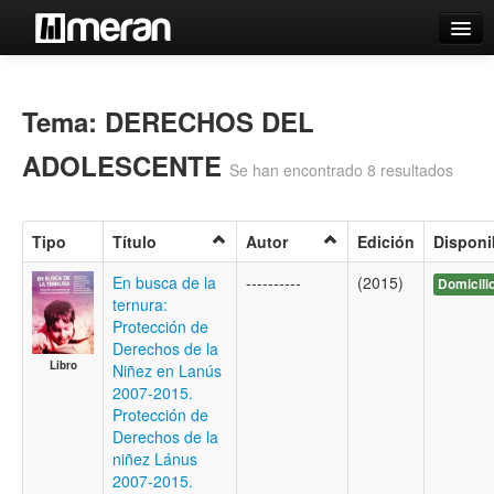
Catálogo
Búsqueda Avanzada
Tema: DERECHOS DEL
Estantes Virtuales
ADOLESCENTE
Se han encontrado 8 resultados
Tipo
Título
Autor
Edición
Disponi
Contacto
En busca de la
----------
(2015)
Domicili
ternura:
Iniciar sesión
Protección de
Derechos de la
Libro
Niñez en Lanús
2007-2015.
Protección de
Derechos de la
niñez Lánus
2007-2015.