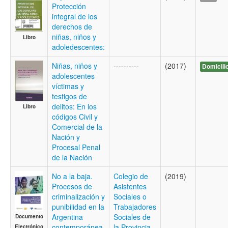
Protección
integral de los
derechos de
niñas, niños y
Libro
adoledescentes:
Niñas, niños y
----------
(2017)
Domicili
adolescentes
víctimas y
testigos de
delitos: En los
Libro
códigos Civil y
Comercial de la
Nación y
Procesal Penal
de la Nación
No a la baja.
Colegio de
(2019)
Procesos de
Asistentes
criminalización y
Sociales o
punibilidad en la
Trabajadores
Argentina
Sociales de
Documento
contemporánea
la Provincia
Electrónico