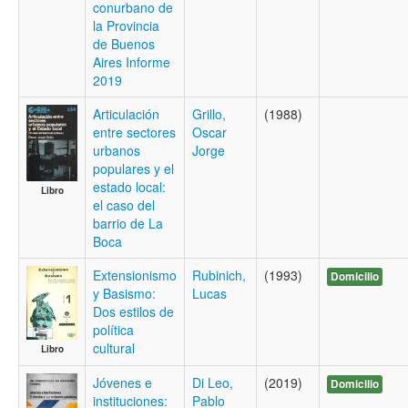
conurbano de
la Provincia
de Buenos
Aires Informe
2019
Articulación
Grillo,
(1988)
entre sectores
Oscar
urbanos
Jorge
populares y el
estado local:
Libro
el caso del
barrio de La
Boca
Extensionismo
Rubinich,
(1993)
Domicilio
y Basismo:
Lucas
Dos estilos de
política
cultural
Libro
Jóvenes e
Di Leo,
(2019)
Domicilio
instituciones:
Pablo