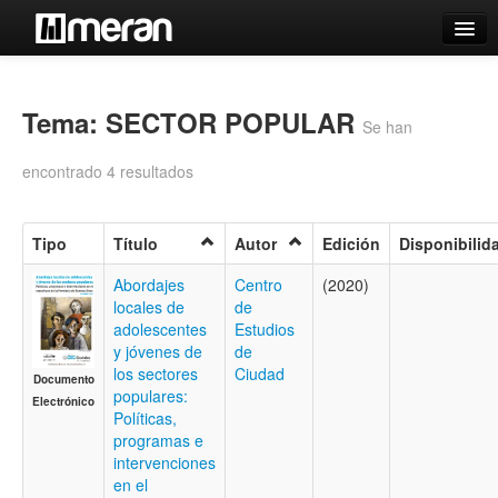
Catálogo
Búsqueda Avanzada
Tema: SECTOR POPULAR
Se han
Estantes Virtuales
encontrado 4 resultados
Tipo
Título
Autor
Edición
Disponibilid
Contacto
Abordajes
Centro
(2020)
locales de
de
Iniciar sesión
adolescentes
Estudios
y jóvenes de
de
los sectores
Ciudad
Documento
populares:
Electrónico
Políticas,
programas e
intervenciones
en el