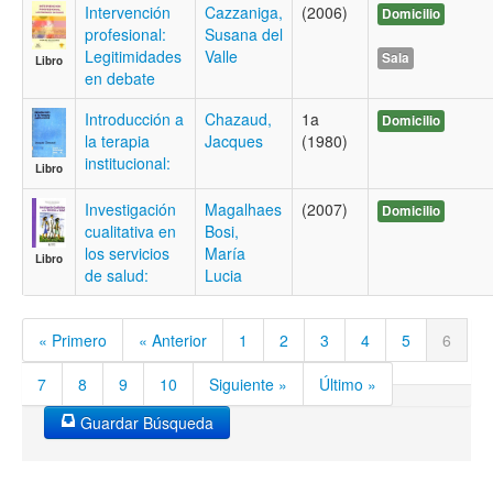
Intervención
Cazzaniga,
(2006)
Domicilio
profesional:
Susana del
Legitimidades
Valle
Sala
Libro
en debate
Introducción a
Chazaud,
1a
Domicilio
la terapia
Jacques
(1980)
institucional:
Libro
Investigación
Magalhaes
(2007)
Domicilio
cualitativa en
Bosi,
los servicios
María
Libro
de salud:
Lucia
« Primero
« Anterior
1
2
3
4
5
6
7
8
9
10
Siguiente »
Último »
Guardar Búsqueda