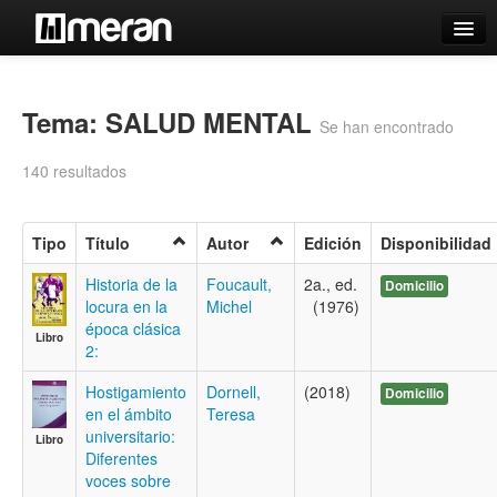
Catálogo
Búsqueda Avanzada
Tema: SALUD MENTAL
Se han encontrado
Estantes Virtuales
140 resultados
Tipo
Título
Autor
Edición
Disponibilidad
Contacto
Historia de la
Foucault,
2a., ed.
Domicilio
locura en la
Michel
(1976)
Iniciar sesión
época clásica
Libro
2:
Hostigamiento
Dornell,
(2018)
Domicilio
en el ámbito
Teresa
universitario:
Libro
Diferentes
voces sobre