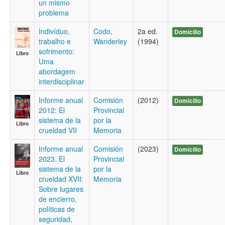
un mismo
problema
Indivíduo,
Codo,
2a ed.
Domicilio
trabalho e
Wanderley
(1994)
sofrimento:
Libro
Uma
abordagem
interdisciplinar
Informe anual
Comisión
(2012)
Domicilio
2012: El
Provincial
sistema de la
por la
Libro
crueldad VII
Memoria
Informe anual
Comisión
(2023)
Domicilio
2023. El
Provincial
sistema de la
por la
Libro
crueldad XVII:
Memoria
Sobre lugares
de encierro,
políticas de
seguridad,