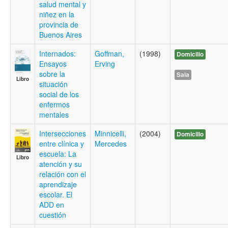
salud mental y
niñez en la
provincia de
Buenos Aires
Internados:
Goffman,
(1998)
Domicilio
Ensayos
Erving
sobre la
Sala
Libro
situación
social de los
enfermos
mentales
Intersecciones
Minnicelli,
(2004)
Domicilio
entre clínica y
Mercedes
escuela: La
Libro
atención y su
relación con el
aprendizaje
escolar. El
ADD en
cuestión