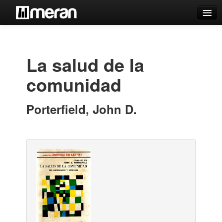
Catálogo
Búsqueda Avanzada
La salud de la
Estantes Virtuales
comunidad
Porterfield, John D.
Contacto
Iniciar sesión