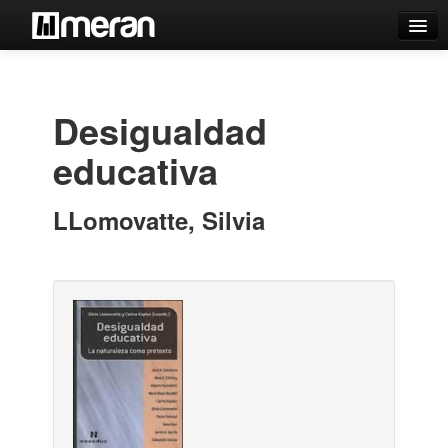
Catálogo
Búsqueda Avanzada
Desigualdad
Estantes Virtuales
educativa
LLomovatte, Silvia
Contacto
Iniciar sesión