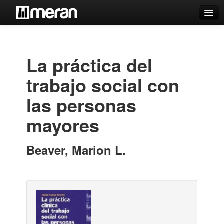
Catálogo
Búsqueda Avanzada
La práctica del
Estantes Virtuales
trabajo social con
las personas
mayores
Contacto
Iniciar sesión
Beaver, Marion L.