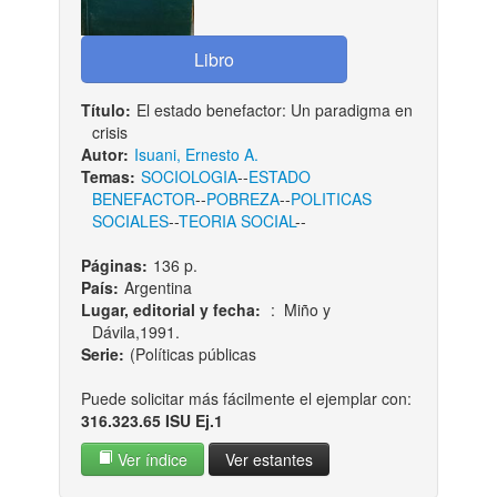
Título:
El estado benefactor: Un paradigma en
crisis
Autor:
Isuani, Ernesto A.
Temas:
SOCIOLOGIA
--
ESTADO
BENEFACTOR
--
POBREZA
--
POLITICAS
SOCIALES
--
TEORIA SOCIAL
--
Páginas:
136 p.
País:
Argentina
Lugar, editorial y fecha:
: Miño y
Dávila,1991.
Serie:
(Políticas públicas
Puede solicitar más fácilmente el ejemplar con:
316.323.65 ISU Ej.1
Ver índice
Ver estantes