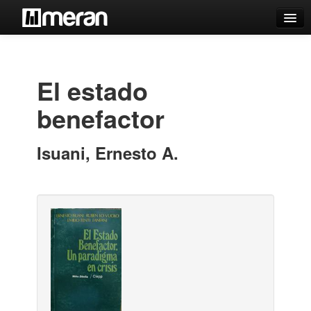
Catálogo
Búsqueda Avanzada
El estado
Estantes Virtuales
benefactor
Isuani, Ernesto A.
Contacto
Iniciar sesión